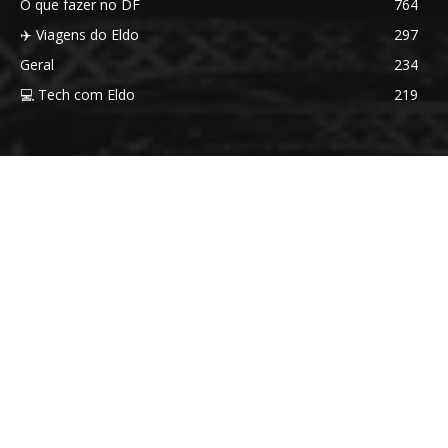
O que fazer no DF
764
✈️ Viagens do Eldo
297
Geral
234
💻 Tech com Eldo
219