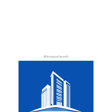
- @GiroAguasClarasDF -