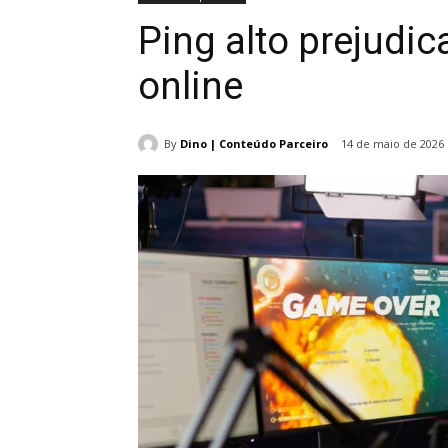
Ping alto prejudi
online
By
Dino | Conteúdo Parceiro
14 de maio de 2026