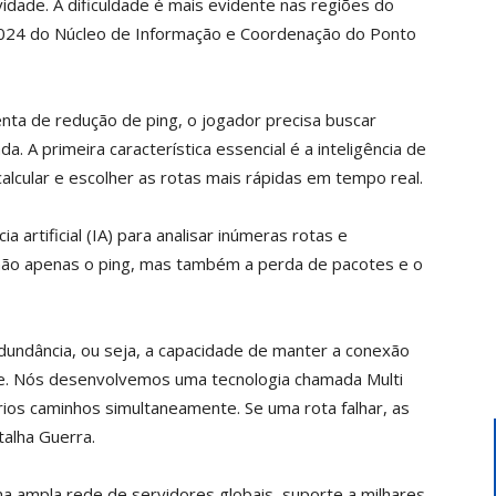
idade. A dificuldade é mais evidente nas regiões do
024 do Núcleo de Informação e Coordenação do Ponto
ta de redução de ping, o jogador precisa buscar
. A primeira característica essencial é a inteligência de
alcular e escolher as rotas mais rápidas em tempo real.
a artificial (IA) para analisar inúmeras rotas e
 não apenas o ping, mas também a perda de pacotes e o
edundância, ou seja, a capacidade de manter a conexão
e. Nós desenvolvemos uma tecnologia chamada Multi
ios caminhos simultaneamente. Se uma rota falhar, as
talha Guerra.
a ampla rede de servidores globais, suporte a milhares