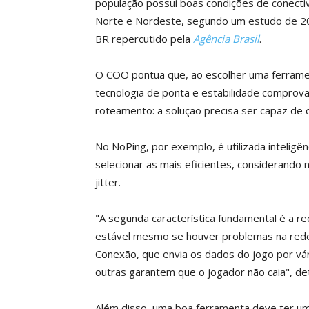
população possui boas condições de conectiv
Norte e Nordeste, segundo um estudo de 2
BR repercutido pela
Agência Brasil
.
O COO pontua que, ao escolher uma ferramen
tecnologia de ponta e estabilidade comprovada
roteamento: a solução precisa ser capaz de c
No NoPing, por exemplo, é utilizada inteligênci
selecionar as mais eficientes, considerando
jitter.
"A segunda característica fundamental é a r
estável mesmo se houver problemas na red
Conexão, que envia os dados do jogo por vár
outras garantem que o jogador não caia", de
Além disso, uma boa ferramenta deve ter um