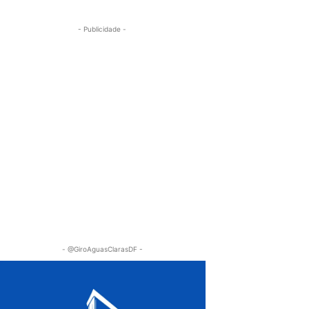
- Publicidade -
- @GiroAguasClarasDF -