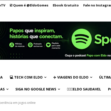
oTV
☑️ Quem é @EldoGomes
Ebook Gratuito
Fale no Instagr
IA
💻 TECH COM ELDO
✈️ VIAGENS DO ELDO
ÚLTIM
IAS
SIGA NO GOOGLE NEWS
🏃🏻‍♂️ELDO SAUDAVEL
P
xperiência em jogos online