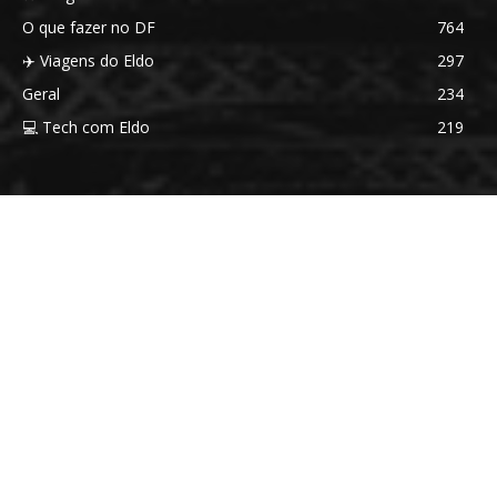
O que fazer no DF
764
✈️ Viagens do Eldo
297
Geral
234
💻 Tech com Eldo
219