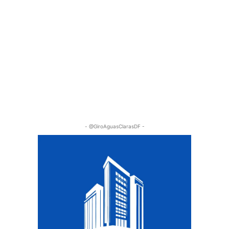
- @GiroAguasClarasDF -