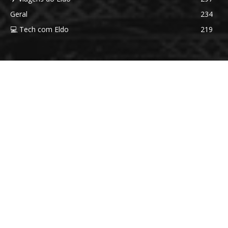
Geral
234
💻 Tech com Eldo
219