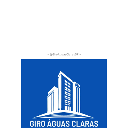
- @GiroAguasClarasDF -