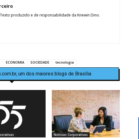
rceiro
 Texto produzido e de responsabilidade da Knewin Dino.
ECONOMIA
SOCIEDADE
tecnologia
.com.br, um dos maiores blogs de Brasília
porativas
Notícias Corporativas