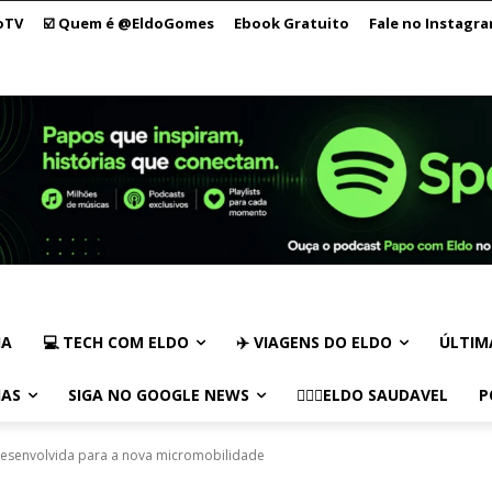
oTV
☑️ Quem é @EldoGomes
Ebook Gratuito
Fale no Instagr
IA
💻 TECH COM ELDO
✈️ VIAGENS DO ELDO
ÚLTIM
IAS
SIGA NO GOOGLE NEWS
🏃🏻‍♂️ELDO SAUDAVEL
P
desenvolvida para a nova micromobilidade