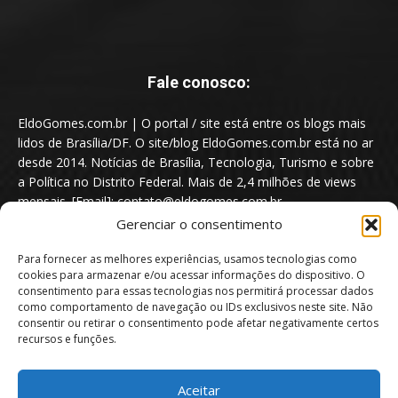
Fale conosco:
EldoGomes.com.br | O portal / site está entre os blogs mais
lidos de Brasília/DF. O site/blog EldoGomes.com.br está no ar
desde 2014. Notícias de Brasília, Tecnologia, Turismo e sobre
a Política no Distrito Federal. Mais de 2,4 milhões de views
mensais. [Email]: contato@eldogomes.com.br
Gerenciar o consentimento
Para fornecer as melhores experiências, usamos tecnologias como
cookies para armazenar e/ou acessar informações do dispositivo. O
consentimento para essas tecnologias nos permitirá processar dados
como comportamento de navegação ou IDs exclusivos neste site. Não
consentir ou retirar o consentimento pode afetar negativamente certos
recursos e funções.
Aceitar