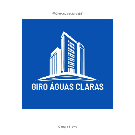
- @GiroAguasClarasDF -
- Google News -