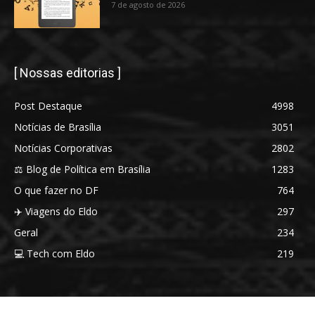
7 de agosto de 2026
[ Nossas editorias ]
Post Destaque
4998
Notícias de Brasília
3051
Notícias Corporativas
2802
⚖️ Blog de Política em Brasília
1283
O que fazer no DF
764
✈️ Viagens do Eldo
297
Geral
234
💻 Tech com Eldo
219