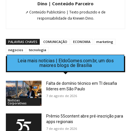
Dino | Conteúdo Parceiro
➚ Conteúdo Publicitário | Texto produzido e de
responsabilidade da Knewin Dino.
PALAVRAS CHAVES
COMUNICAÇÃO
ECONOMIA
marketing
negocios
tecnologia
Leia mais notícias | EldoGomes.com.br, um dos
maiores blogs de Brasília
Falta de domínio técnico em TI desafia
líderes em São Paulo
7 de agosto de 2026
Notícias
Corporativas
Prêmio 55content abre pré-inscrição para
apps regionais
7 de agosto de 2026