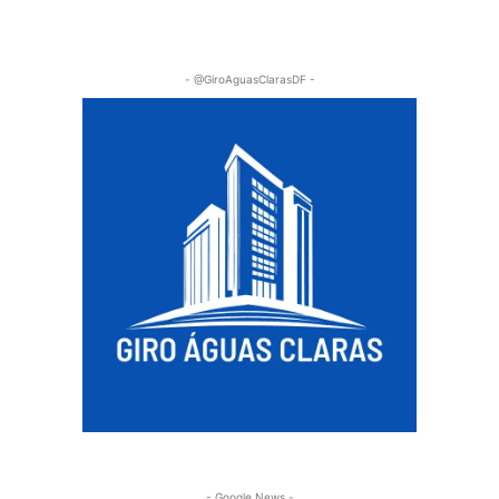
- @GiroAguasClarasDF -
- Google News -