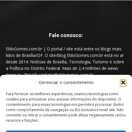
Fale conosco:
EldoGomes.com.br | O portal / site está entre os blogs mais
lidos de Brasília/DF. O site/blog EldoGomes.com.br está no ar
desde 2014. Notícias de Brasília, Tecnologia, Turismo e sobre
a Política no Distrito Federal. Mais de 2,4 milhões de views
mensais. [Email]: contato@eldogomes.com.br
Gerenciar o consentimento
Para fornecer as melhores experiências, usamos tecnologias como
cookies para armazenar e/ou acessar informações do dispositivo. O
consentimento para essas tecnologias nos permitirá processar dados
como comportamento de navegação ou IDs exclusivos neste site. Não
consentir ou retirar o consentimento pode afetar negativamente certos
recursos e funções.