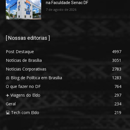
na Faculdade Senac DF
7 de agosto de 2026
[ Nossas editorias ]
Post Destaque
4997
Notícias de Brasília
3051
Notícias Corporativas
2783
⚖️ Blog de Política em Brasília
1283
O que fazer no DF
764
✈️ Viagens do Eldo
297
Geral
234
💻 Tech com Eldo
219