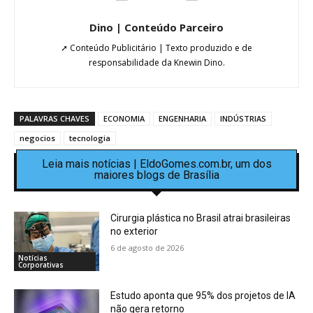
Dino | Conteúdo Parceiro
➚ Conteúdo Publicitário | Texto produzido e de
responsabilidade da Knewin Dino.
PALAVRAS CHAVES
ECONOMIA
ENGENHARIA
INDÚSTRIAS
negocios
tecnologia
Leia mais notícias | EldoGomes.com.br, um dos
maiores blogs de Brasília
Cirurgia plástica no Brasil atrai brasileiras
no exterior
6 de agosto de 2026
Notícias
Corporativas
Estudo aponta que 95% dos projetos de IA
não gera retorno