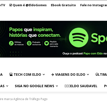
oTV
☑️ Quem é @EldoGomes
Ebook Gratuito
Fale no Instagr
IA
💻 TECH COM ELDO
✈️ VIAGENS DO ELDO
ÚLTIM
IAS
SIGA NO GOOGLE NEWS
🏃🏻‍♂️ELDO SAUDAVEL
P
re marca Agência de Tráfego Pago