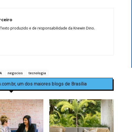
rceiro
 Texto produzido e de responsabilidade da Knewin Dino.
A
negocios
tecnologia
.com.br, um dos maiores blogs de Brasília