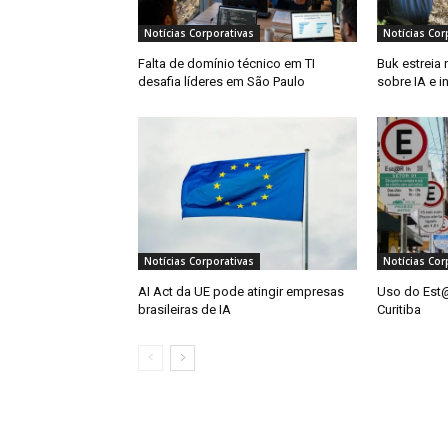
Notícias Corporativas
Notícias Cor
Falta de domínio técnico em TI
Buk estreia
desafia líderes em São Paulo
sobre IA e i
Notícias Corporativas
Notícias Cor
AI Act da UE pode atingir empresas
Uso do Est@
brasileiras de IA
Curitiba