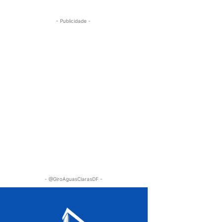
- Publicidade -
- @GiroAguasClarasDF -