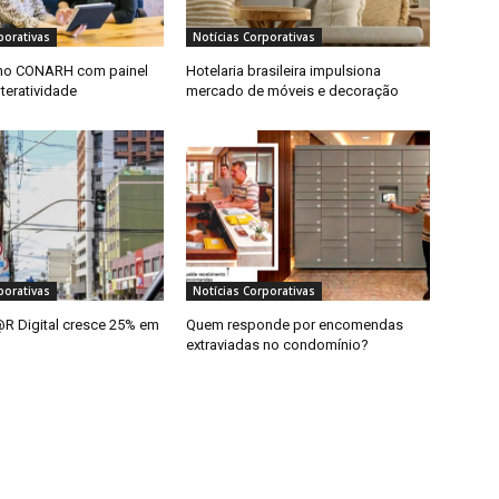
porativas
Notícias Corporativas
 no CONARH com painel
Hotelaria brasileira impulsiona
nteratividade
mercado de móveis e decoração
porativas
Notícias Corporativas
R Digital cresce 25% em
Quem responde por encomendas
extraviadas no condomínio?