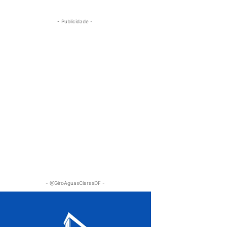
- Publicidade -
- @GiroAguasClarasDF -