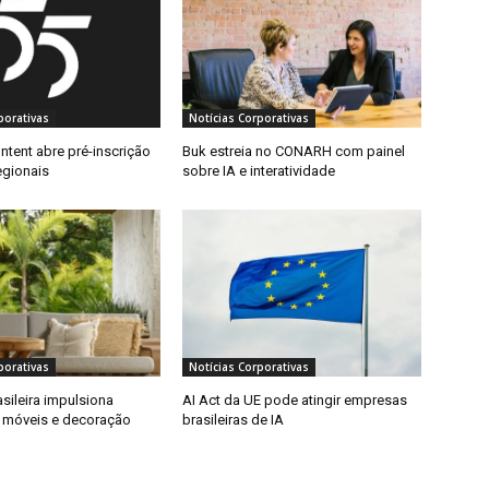
porativas
Notícias Corporativas
ntent abre pré-inscrição
Buk estreia no CONARH com painel
egionais
sobre IA e interatividade
porativas
Notícias Corporativas
asileira impulsiona
AI Act da UE pode atingir empresas
 móveis e decoração
brasileiras de IA