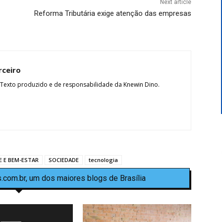
Next article
Reforma Tributária exige atenção das empresas
rceiro
 Texto produzido e de responsabilidade da Knewin Dino.
E E BEM-ESTAR
SOCIEDADE
tecnologia
.com.br, um dos maiores blogs de Brasília