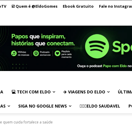
oTV
☑️ Quem é @EldoGomes
Ebook Gratuito
Fale no Instagr
IA
💻 TECH COM ELDO
✈️ VIAGENS DO ELDO
ÚLTIM
IAS
SIGA NO GOOGLE NEWS
🏃🏻‍♂️ELDO SAUDAVEL
P
e quem cuida fortalece a saúde