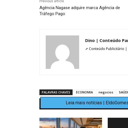
Previous article
Agência Nagase adquire marca Agência de
Tráfego Pago
Dino | Conteúdo Pa
➚ Conteúdo Publicitário |
PALAVRAS CHAVES
ECONOMIA
negocios
SAÚD
Leia mais notícias | EldoGomes