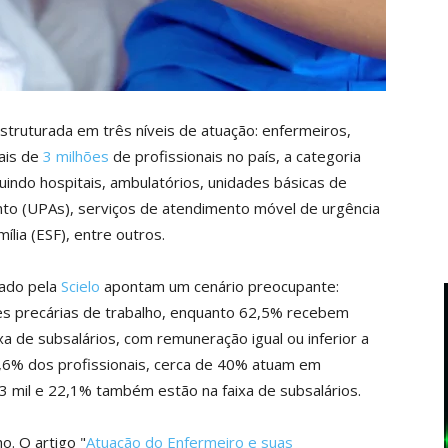
struturada em três níveis de atuação: enfermeiros,
ais de
3 milhões
de profissionais no país, a categoria
uindo hospitais, ambulatórios, unidades básicas de
to (UPAs), serviços de atendimento móvel de urgência
lia (ESF), entre outros.
cado pela
Scielo
apontam um cenário preocupante:
es precárias de trabalho, enquanto 62,5% recebem
xa de subsalários, com remuneração igual ou inferior a
1,6% dos profissionais, cerca de 40% atuam em
3 mil e 22,1% também estão na faixa de subsalários.
o. O artigo "
Atuação do Enfermeiro e suas