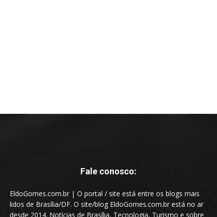
Fale conosco:
EldoGomes.com.br | O portal / site está entre os blogs mais
lidos de Brasília/DF. O site/blog EldoGomes.com.br está no ar
desde 2014. Notícias de Brasília, Tecnologia, Turismo e sobre