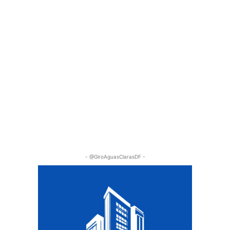
- @GiroAguasClarasDF -