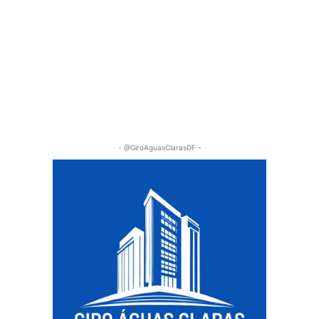
- @GiroAguasClarasDF -