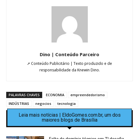
Dino | Conteúdo Parceiro
➚ Conteúdo Publicitário | Texto produzido e de
responsabilidade da Knewin Dino.
PALAVRAS CHAVES
ECONOMIA
empreendedorismo
INDÚSTRIAS
negocios
tecnologia
Leia mais notícias | EldoGomes.com.br, um dos
maiores blogs de Brasília
Falta de domínio técnico em TI desafia