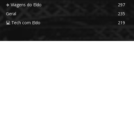
✈️ Viagens do Eldo
297
Geral
235
💻 Tech com Eldo
219