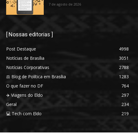
7 de agosto de 2026
[ Nossas editorias ]
Post Destaque
4998
Notícias de Brasília
3051
Notícias Corporativas
2788
⚖️ Blog de Política em Brasília
1283
O que fazer no DF
764
✈️ Viagens do Eldo
297
Geral
234
💻 Tech com Eldo
219