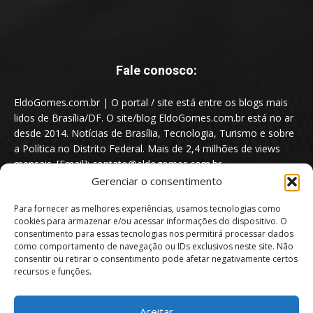
Fale conosco:
EldoGomes.com.br | O portal / site está entre os blogs mais
lidos de Brasília/DF. O site/blog EldoGomes.com.br está no ar
desde 2014. Notícias de Brasília, Tecnologia, Turismo e sobre
a Política no Distrito Federal. Mais de 2,4 milhões de views
mensais. [Email]: contato@eldogomes.com.br
Gerenciar o consentimento
Para fornecer as melhores experiências, usamos tecnologias como
cookies para armazenar e/ou acessar informações do dispositivo. O
consentimento para essas tecnologias nos permitirá processar dados
como comportamento de navegação ou IDs exclusivos neste site. Não
consentir ou retirar o consentimento pode afetar negativamente certos
recursos e funções.
Aceitar