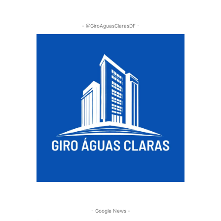
- @GiroAguasClarasDF -
- Google News -