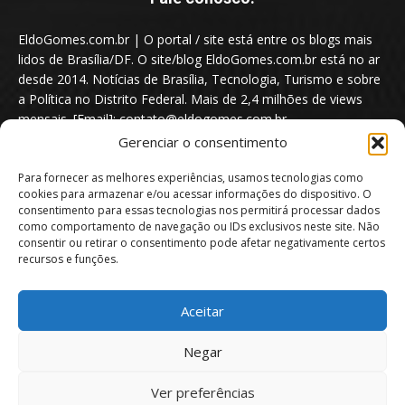
EldoGomes.com.br | O portal / site está entre os blogs mais
lidos de Brasília/DF. O site/blog EldoGomes.com.br está no ar
desde 2014. Notícias de Brasília, Tecnologia, Turismo e sobre
a Política no Distrito Federal. Mais de 2,4 milhões de views
mensais. [Email]: contato@eldogomes.com.br
Gerenciar o consentimento
Para fornecer as melhores experiências, usamos tecnologias como
cookies para armazenar e/ou acessar informações do dispositivo. O
consentimento para essas tecnologias nos permitirá processar dados
como comportamento de navegação ou IDs exclusivos neste site. Não
consentir ou retirar o consentimento pode afetar negativamente certos
recursos e funções.
Aceitar
Portal EldoGomes.com.br | Entre os Blogs mais lidos de Brasília/DF. |
Negar
2014 - 2026
Ver preferências
Sobre nós
Quem é “Eldo Gomes”
Política de privacidade