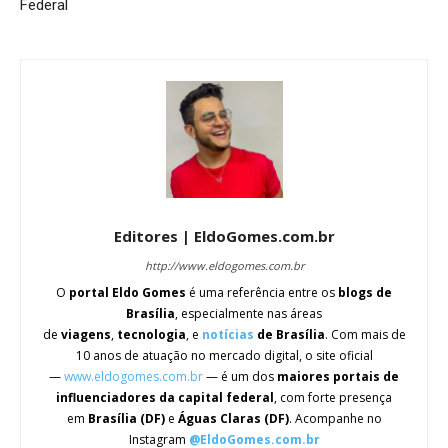
Federal
Editores | EldoGomes.com.br
http://www.eldogomes.com.br
O
portal Eldo Gomes
é uma referência entre os
blogs de
Brasília
, especialmente nas áreas
de
viagens
,
tecnologia
, e
notícias
de Brasília
. Com mais de
10 anos de atuação no mercado digital, o site oficial
—
www.eldogomes.com.br
— é um dos
maiores portais de
influenciadores da capital federal
, com forte presença
em
Brasília (DF)
e
Águas Claras (DF)
. Acompanhe no
Instagram
@EldoGomes.com.br