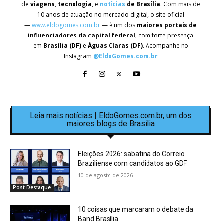
de
viagens
,
tecnologia
, e
notícias
de Brasília
. Com mais de
10 anos de atuação no mercado digital, o site oficial
—
www.eldogomes.com.br
— é um dos
maiores portais de
influenciadores da capital federal
, com forte presença
em
Brasília (DF)
e
Águas Claras (DF)
. Acompanhe no
Instagram
@EldoGomes.com.br
Leia mais notícias | EldoGomes.com.br, um dos
maiores blogs de Brasília
Eleições 2026: sabatina do Correio
Braziliense com candidatos ao GDF
10 de agosto de 2026
Post Destaque
10 coisas que marcaram o debate da
Band Brasília