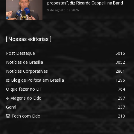
propostas”, diz Ricardo Cappelli na Band
9 de agosto de 2026
[ Nossas editorias ]
Post Destaque
5016
Notícias de Brasília
3052
Notícias Corporativas
2801
⚖️ Blog de Política em Brasília
1296
O que fazer no DF
764
✈️ Viagens do Eldo
297
Geral
237
💻 Tech com Eldo
219