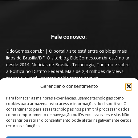
Fale conosco:
EldoGomes.com.br | O portal / site está entre os blogs mais
lidos de Brasília/DF. O site/blog EldoGomes.com.br está no ar
desde 2014. Notícias de Brasília, Tecnologia, Turismo e sobre
a Política no Distrito Federal. Mais de 2,4 milhões de views
mensais. [Email]: contato@eldogomes.com.br
Gerenciar o consentimento
Para fornecer as melhores experiências, usamos tecnologias como
cookies para armazenar e/ou acessar informações do dispositivo. O
consentimento para essas tecnologias nos permitirá processar dados
como comportamento de navegação ou IDs exclusivos neste site. Não
consentir ou retirar o consentimento pode afetar negativamente certos
recursos e funções.