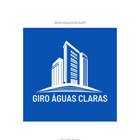
- @GiroAguasClarasDF -
- Google News -