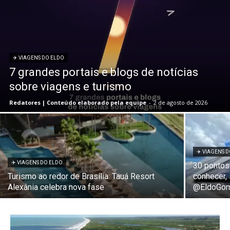
✈️ VIAGENS DO ELDO
7 grandes portais e blogs de notícias
sobre viagens e turismo
Redatores | Conteúdo elaborado pela equipe
-
2 de agosto de 2026
✈️ VIAGENS 
✈️ VIAGENS DO ELDO
30 pontos 
Turismo ao redor de Brasília: Tauá Resort
conhecer,
Alexânia celebra nova fase
@EldoGo