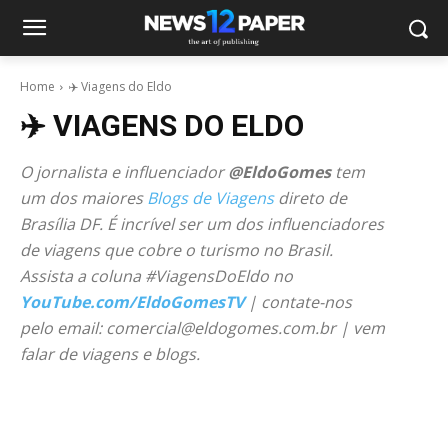
Home
✈️ Viagens do Eldo
✈️ VIAGENS DO ELDO
O jornalista e influenciador
@EldoGomes
tem
um dos maiores
Blogs de Viagens
direto de
Brasília DF. É incrível ser um dos influenciadores
de viagens que cobre o turismo no Brasil.
Assista a coluna #ViagensDoEldo no
YouTube.com/EldoGomesTV
| contate-nos
pelo email: comercial@eldogomes.com.br | vem
falar de viagens e blogs.