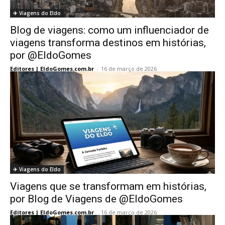
✈️ Viagens do Eldo
Blog de viagens: como um influenciador de
viagens transforma destinos em histórias,
por @EldoGomes
Editores | EldoGomes.com.br
-
16 de março de 2026
✈️ Viagens do Eldo
Viagens que se transformam em histórias,
por Blog de Viagens de @EldoGomes
Editores | EldoGomes.com.br
-
16 de março de 2026