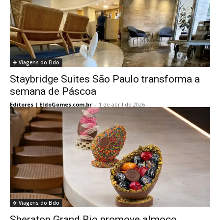
✈️ Viagens do Eldo
Staybridge Suites São Paulo transforma a
semana de Páscoa
Editores | EldoGomes.com.br
-
1 de abril de 2026
✈️ Viagens do Eldo
Sheraton Grand Rio promove almoço