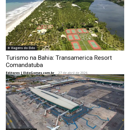
✈️ Viagens do Eldo
Turismo na Bahia: Transamerica Resort
Comandatuba
Editores | EldoGomes.com.br
-
27 de abril de 2026