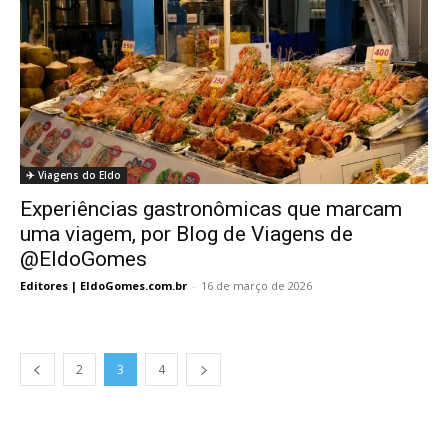
✈️ Viagens do Eldo
Experiências gastronômicas que marcam
uma viagem, por Blog de Viagens de
@EldoGomes
Editores | EldoGomes.com.br
-
16 de março de 2026
2
3
4