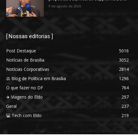
9 de agosto de 2026
[ Nossas editorias ]
Post Destaque
5016
Notícias de Brasília
3052
Notícias Corporativas
2814
⚖️ Blog de Política em Brasília
1296
O que fazer no DF
764
✈️ Viagens do Eldo
297
Geral
237
💻 Tech com Eldo
219