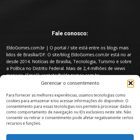
Fale conosco:
EldoGomes.com.br | O portal / site está entre os blogs mais
lidos de Brasília/DF. O site/blog EldoGomes.com.br está no ar
desde 2014. Notícias de Brasília, Tecnologia, Turismo e sobre
a Política no Distrito Federal. Mais de 2,4 milhões de views
mensais. [Email]: contato@eldogomes.com.br
Gerenciar o consentimento
Para fornecer as melhores experiências, usamos tecnologias como
cookies para armazenar e/ou acessar informações do dispositivo. O
consentimento para essas tecnologias nos permitirá processar dados
como comportamento de navegação ou IDs exclusivos neste site. Não
consentir ou retirar o consentimento pode afetar negativamente certos
recursos e funções.