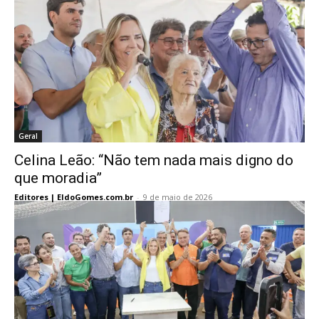
Geral
Celina Leão: “Não tem nada mais digno do
que moradia”
Editores | EldoGomes.com.br
-
9 de maio de 2026