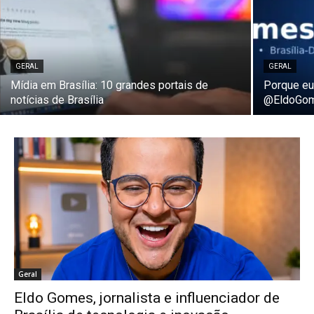
GERAL
GERAL
Mídia em Brasília: 10 grandes portais de
Porque eu
notícias de Brasília
@EldoGo
Geral
Eldo Gomes, jornalista e influenciador de