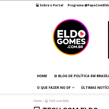
💻 Sobre o Portal
Programa @PapoComEld
HOME
⚖️ BLOG DE POLÍTICA EM BRASÍL
O QUE FAZER NO DF
ÚLTIMAS NOTÍC
Home
💻 Tech com Eldo