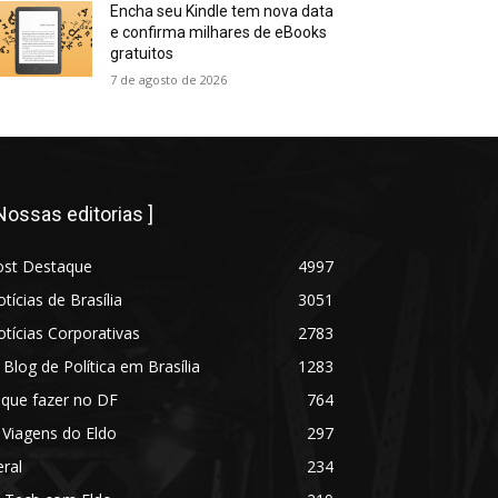
Encha seu Kindle tem nova data
e confirma milhares de eBooks
gratuitos
7 de agosto de 2026
 Nossas editorias ]
ost Destaque
4997
tícias de Brasília
3051
tícias Corporativas
2783
 Blog de Política em Brasília
1283
 que fazer no DF
764
 Viagens do Eldo
297
ral
234