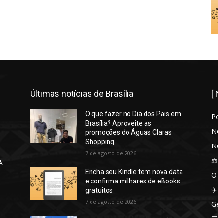
Últimas notícias de Brasília
[
O que fazer no Dia dos Pais em
P
Brasília? Aproveite as
No
promoções do Águas Claras
Shopping
No
7 de agosto de 2026
⚖️
A
Encha seu Kindle tem nova data
O
e confirma milhares de eBooks
✈️
gratuitos
7 de agosto de 2026
Ge