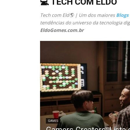
💻 TECH COM ELDO
Tech com Eld🌎 | Um dos maiores
Blogs
tendências do universo da tecnologia dig
EldoGomes.com.br
GAMES