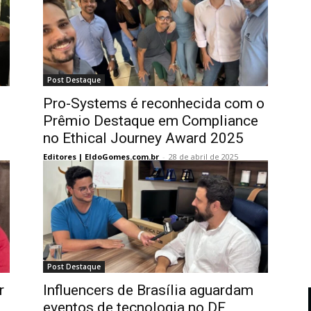
Post Destaque
Pro-Systems é reconhecida com o
Prêmio Destaque em Compliance
no Ethical Journey Award 2025
Editores | EldoGomes.com.br
-
28 de abril de 2025
Post Destaque
r
Influencers de Brasília aguardam
eventos de tecnologia no DF,