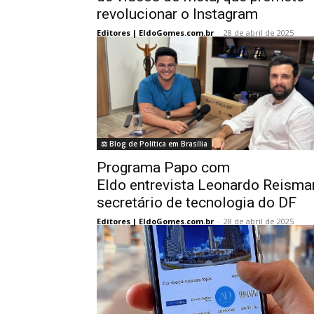
revolucionar o Instagram
Editores | EldoGomes.com.br
-
28 de abril de 2025
⚖️ Blog de Política em Brasília
Programa Papo com
Eldo entrevista Leonardo Reisma
secretário de tecnologia do DF
Editores | EldoGomes.com.br
-
28 de abril de 2025