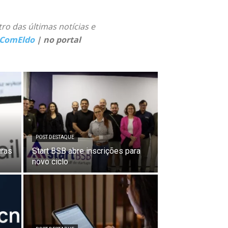
tro das últimas notícias e
ComEldo
| no portal
POST DESTAQUE
uras
Start BSB abre inscrições para
novo ciclo