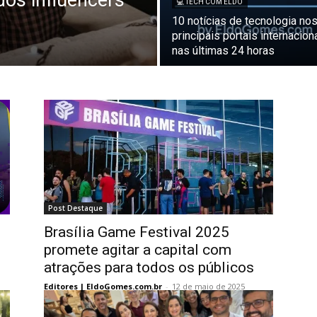
dos influencers
💻 TECH COM ELDO
10 notícias de tecnologia no
principais portais internacion
nas últimas 24 horas
Post Destaque
Brasília Game Festival 2025
promete agitar a capital com
atrações para todos os públicos
Editores | EldoGomes.com.br
-
12 de maio de 2025