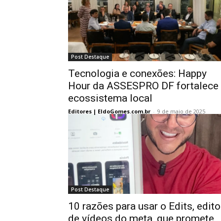
Post Destaque
Tecnologia e conexões: Happy
Hour da ASSESPRO DF fortalece
ecossistema local
Editores | EldoGomes.com.br
-
9 de maio de 2025
Post Destaque
10 razões para usar o Edits, edito
de vídeos do meta, que promete