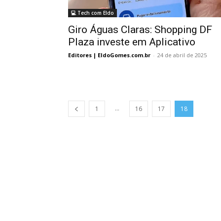
💻 Tech com Eldo
Giro Águas Claras: Shopping DF
Plaza investe em Aplicativo
Editores | EldoGomes.com.br
-
24 de abril de 2025
...
1
16
17
18