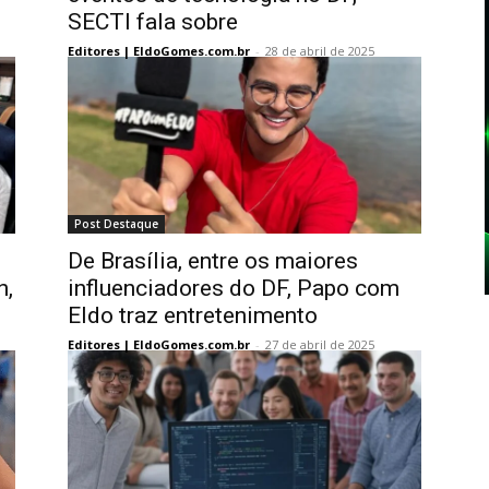
SECTI fala sobre
Editores | EldoGomes.com.br
-
28 de abril de 2025
Post Destaque
De Brasília, entre os maiores
n,
influenciadores do DF, Papo com
Eldo traz entretenimento
Editores | EldoGomes.com.br
-
27 de abril de 2025