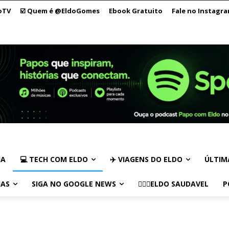
oTV
☑️ Quem é @EldoGomes
Ebook Gratuito
Fale no Instagr
IA
💻 TECH COM ELDO
✈️ VIAGENS DO ELDO
ÚLTIM
IAS
SIGA NO GOOGLE NEWS
🏃🏻‍♂️ELDO SAUDAVEL
P