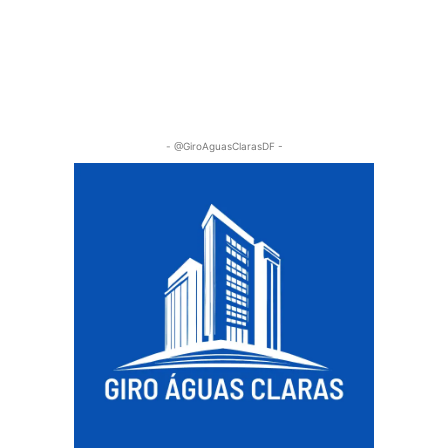
- @GiroAguasClarasDF -