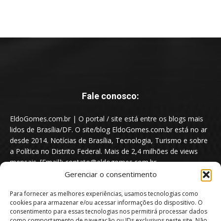
Fale conosco:
EldoGomes.com.br | O portal / site está entre os blogs mais
lidos de Brasília/DF. O site/blog EldoGomes.com.br está no ar
desde 2014. Notícias de Brasília, Tecnologia, Turismo e sobre
a Política no Distrito Federal. Mais de 2,4 milhões de views
mensais. [Email]: contato@eldogomes.com.br
Gerenciar o consentimento
Para fornecer as melhores experiências, usamos tecnologias como
cookies para armazenar e/ou acessar informações do dispositivo. O
consentimento para essas tecnologias nos permitirá processar dados
como comportamento de navegação ou IDs exclusivos neste site. Não