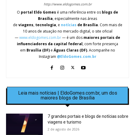
http://www.eldogomes.com.br
O
portal Eldo Gomes
é uma referência entre os
blogs de
Brasília
, especialmente nas áreas
de
viagens
,
tecnologia
, e
notícias
de Brasília
. Com mais de
10 anos de atuação no mercado digital, o site oficial
—
www.eldogomes.com.br
— é um dos
maiores portais de
influenciadores da capital federal
, com forte presença
em
Brasília (DF)
e
Águas Claras (DF)
. Acompanhe no
Instagram
@EldoGomes.com.br
Leia mais notícias | EldoGomes.com.br, um dos
maiores blogs de Brasília
7 grandes portais e blogs de notícias sobre
viagens e turismo
2 de agosto de 2026