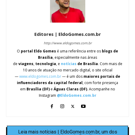
Editores | EldoGomes.com.br
http://www.eldogomes.com.br
O
portal Eldo Gomes
é uma referência entre os
blogs de
Brasília
, especialmente nas áreas
de
viagens
,
tecnologia
, e
notícias
de Brasília
. Com mais de
10 anos de atuação no mercado digital, o site oficial
—
www.eldogomes.com.br
— é um dos
maiores portais de
influenciadores da capital federal
, com forte presença
em
Brasília (DF)
e
Águas Claras (DF)
. Acompanhe no
Instagram
@EldoGomes.com.br
Leia mais notícias | EldoGomes.com.br, um dos