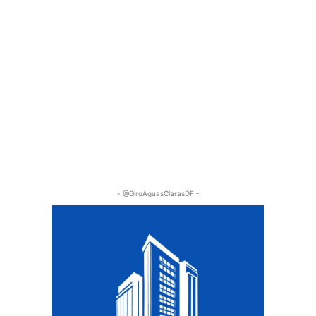
- @GiroAguasClarasDF -