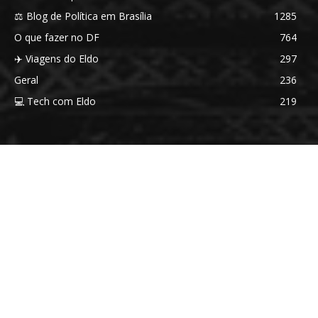
⚖️ Blog de Política em Brasília
1285
O que fazer no DF
764
✈️ Viagens do Eldo
297
Geral
236
💻 Tech com Eldo
219