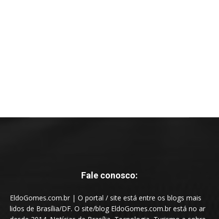
Fale conosco:
EldoGomes.com.br | O portal / site está entre os blogs mais
lidos de Brasília/DF. O site/blog EldoGomes.com.br está no ar