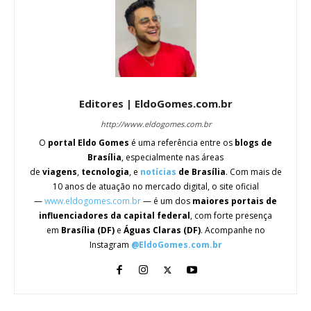
Editores | EldoGomes.com.br
http://www.eldogomes.com.br
O
portal Eldo Gomes
é uma referência entre os
blogs de
Brasília
, especialmente nas áreas
de
viagens
,
tecnologia
, e
notícias
de Brasília
. Com mais de
10 anos de atuação no mercado digital, o site oficial
—
www.eldogomes.com.br
— é um dos
maiores portais de
influenciadores da capital federal
, com forte presença
em
Brasília (DF)
e
Águas Claras (DF)
. Acompanhe no
Instagram
@EldoGomes.com.br