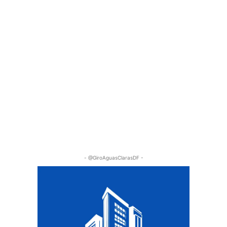
- @GiroAguasClarasDF -