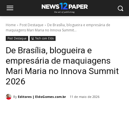
Home
Post Destaque
De Brasília, blogueira e empresária de
maquiagens Mari Maria no Innova Summit...
Post Destaque
💻 Tech com Eldo
De Brasília, blogueira e
empresária de maquiagens
Mari Maria no Innova Summit
2026
By
Editores | EldoGomes.com.br
11 de maio de 2026