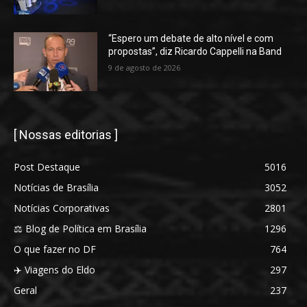
“Espero um debate de alto nível e com
propostas”, diz Ricardo Cappelli na Band
9 de agosto de 2026
[ Nossas editorias ]
Post Destaque
5016
Notícias de Brasília
3052
Notícias Corporativas
2801
⚖️ Blog de Política em Brasília
1296
O que fazer no DF
764
✈️ Viagens do Eldo
297
Geral
237