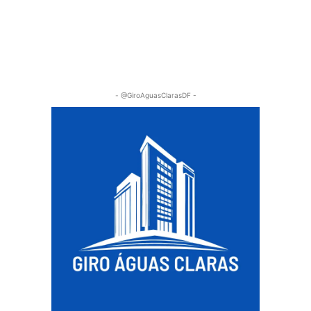
- @GiroAguasClarasDF -