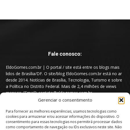
Fale conosco:
EldoGomes.com.br | O portal / site está entre os blogs mais
lidos de Brasília/DF. O site/blog EldoGomes.com.br está no ar
desde 2014. Notícias de Brasília, Tecnologia, Turismo e sobre
a Política no Distrito Federal. Mais de 2,4 milhões de views
mensais. [Email]: contato@eldogomes.com.br
Gerenciar o consentimento
Para fornecer as melhores experiências, usamos tecnologias como
cookies para armazenar e/ou acessar informações do dispositivo. O
consentimento para essas tecnologias nos permitirá processar dados
como comportamento de navegação ou IDs exclusivos neste site. Não