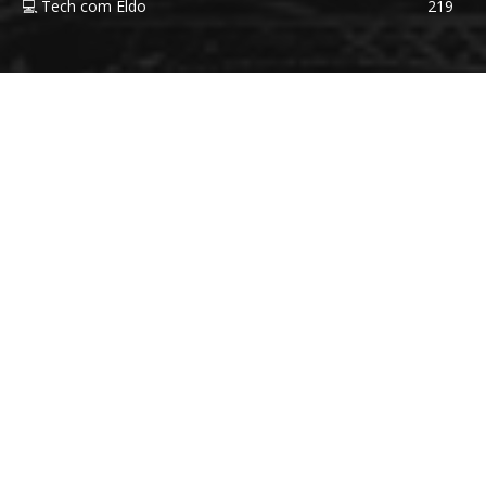
💻 Tech com Eldo
219