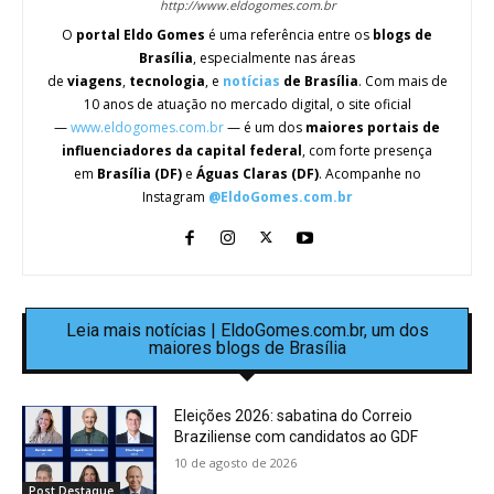
http://www.eldogomes.com.br
O
portal Eldo Gomes
é uma referência entre os
blogs de
Brasília
, especialmente nas áreas
de
viagens
,
tecnologia
, e
notícias
de Brasília
. Com mais de
10 anos de atuação no mercado digital, o site oficial
—
www.eldogomes.com.br
— é um dos
maiores portais de
influenciadores da capital federal
, com forte presença
em
Brasília (DF)
e
Águas Claras (DF)
. Acompanhe no
Instagram
@EldoGomes.com.br
Leia mais notícias | EldoGomes.com.br, um dos
maiores blogs de Brasília
Eleições 2026: sabatina do Correio
Braziliense com candidatos ao GDF
10 de agosto de 2026
Post Destaque