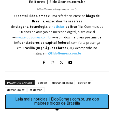
Editores | EldoGomes.com.br
http://www.eldogomes.com.br
O
portal Eldo Gomes
é uma referência entre os
blogs de
Brasília
, especialmente nas áreas
de
viagens
,
tecnologia
, e
notícias
de Brasília
. Com mais de
10 anos de atuação no mercado digital, o site oficial
—
www.eldogomes.com.br
— é um dos
maiores portais de
influenciadores da capital federal
, com forte presença
em
Brasília (DF)
e
Águas Claras (DF)
. Acompanhe no
Instagram
@EldoGomes.com.br
PALAVRAS CHAVES
detran
detran brasilia
detran df
detran do df
df detran
Leia mais notícias | EldoGomes.com.br, um dos
maiores blogs de Brasília