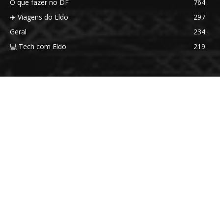
O que fazer no DF
764
✈️ Viagens do Eldo
297
Geral
234
💻 Tech com Eldo
219