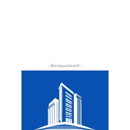
- @GiroAguasClarasDF -