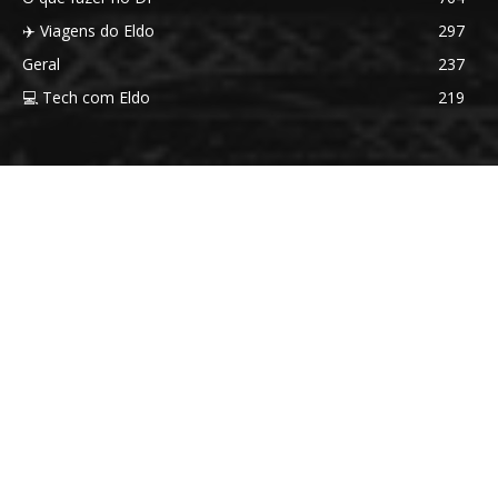
✈️ Viagens do Eldo
297
Geral
237
💻 Tech com Eldo
219