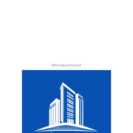
- @GiroAguasClarasDF -