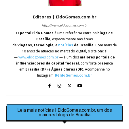
Editores | EldoGomes.com.br
http://www.eldogomes.com.br
O
portal Eldo Gomes
é uma referência entre os
blogs de
Brasília
, especialmente nas áreas
de
viagens
,
tecnologia
, e
notícias
de Brasília
. Com mais de
10 anos de atuação no mercado digital, o site oficial
—
www.eldogomes.com.br
— é um dos
maiores portais de
influenciadores da capital federal
, com forte presença
em
Brasília (DF)
e
Águas Claras (DF)
. Acompanhe no
Instagram
@EldoGomes.com.br
Leia mais notícias | EldoGomes.com.br, um dos
maiores blogs de Brasília