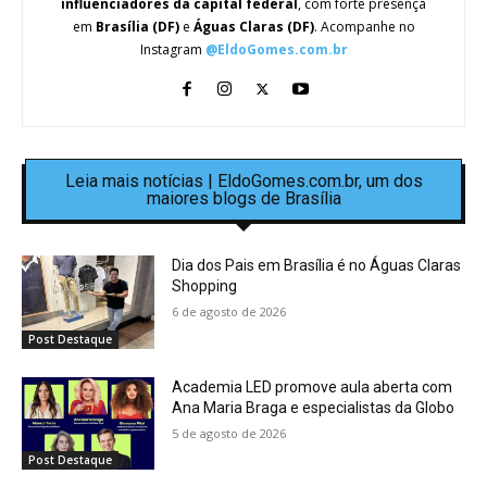
influenciadores da capital federal
, com forte presença
em
Brasília (DF)
e
Águas Claras (DF)
. Acompanhe no
Instagram
@EldoGomes.com.br
Leia mais notícias | EldoGomes.com.br, um dos
maiores blogs de Brasília
Dia dos Pais em Brasília é no Águas Claras
Shopping
6 de agosto de 2026
Post Destaque
Academia LED promove aula aberta com
Ana Maria Braga e especialistas da Globo
5 de agosto de 2026
Post Destaque