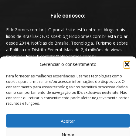
Fale conosco:
EldoGomes.com.br | O portal / site está entre os blogs mais
lidos de Brasília/DF. O site/blog EldoGomes.com.br está no ar
desde 2014. Notícias de Brasília, Tecnologia, Turismo e sobre
a Política no Distrito Federal. Mais de 2,4 milhões de views
mensais. [Email]: contato@eldogomes.com.br
Gerenciar o consentimento
Para fornecer as melhores experiências, usamos tecnologias como
cookies para armazenar e/ou acessar informações do dispositivo. O
consentimento para essas tecnologias nos permitirá processar dados
como comportamento de navegação ou IDs exclusivos neste site. Não
consentir ou retirar o consentimento pode afetar negativamente certos
recursos e funções.
Aceitar
Portal EldoGomes.com.br | Entre os Blogs mais lidos de Brasília/DF. |
Negar