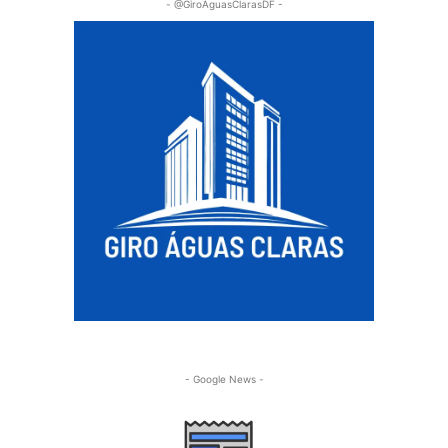
- @GiroAguasClarasDF -
- Google News -