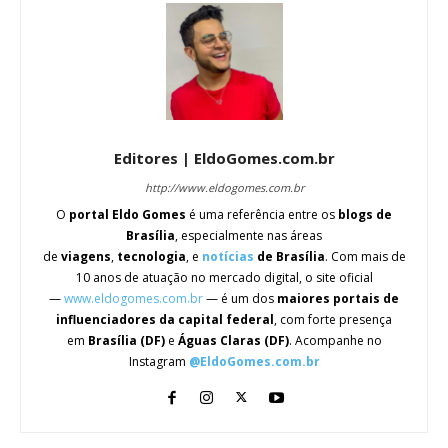
Editores | EldoGomes.com.br
http://www.eldogomes.com.br
O
portal Eldo Gomes
é uma referência entre os
blogs de
Brasília
, especialmente nas áreas
de
viagens
,
tecnologia
, e
notícias
de Brasília
. Com mais de
10 anos de atuação no mercado digital, o site oficial
—
www.eldogomes.com.br
— é um dos
maiores portais de
influenciadores da capital federal
, com forte presença
em
Brasília (DF)
e
Águas Claras (DF)
. Acompanhe no
Instagram
@EldoGomes.com.br