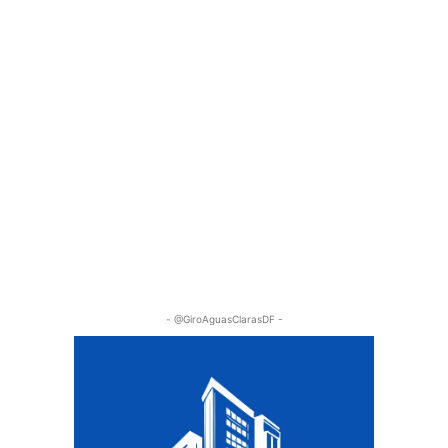
- @GiroAguasClarasDF -