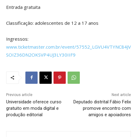
Entrada gratuita
Classificação: adolescentes de 12 a 17 anos
Ingressos:
www.ticketmaster.com.br/event/57552_LGVU4VTYNC84JV
SOIZ36DN2OKSVP4UJ3LY30IIF9
Previous article
Next article
Universidade oferece curso
Deputado distrital Fábio Felix
gratuito em moda digital e
promove encontro com
produção editorial
amigos e apoiadores