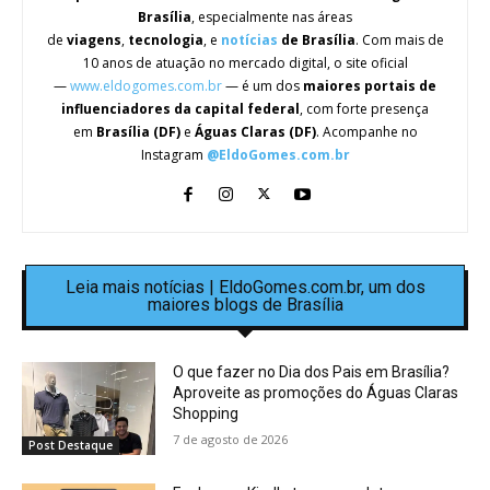
Brasília
, especialmente nas áreas
de
viagens
,
tecnologia
, e
notícias
de Brasília
. Com mais de
10 anos de atuação no mercado digital, o site oficial
—
www.eldogomes.com.br
— é um dos
maiores portais de
influenciadores da capital federal
, com forte presença
em
Brasília (DF)
e
Águas Claras (DF)
. Acompanhe no
Instagram
@EldoGomes.com.br
Leia mais notícias | EldoGomes.com.br, um dos
maiores blogs de Brasília
O que fazer no Dia dos Pais em Brasília?
Aproveite as promoções do Águas Claras
Shopping
7 de agosto de 2026
Post Destaque