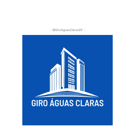
- @GiroAguasClarasDF -