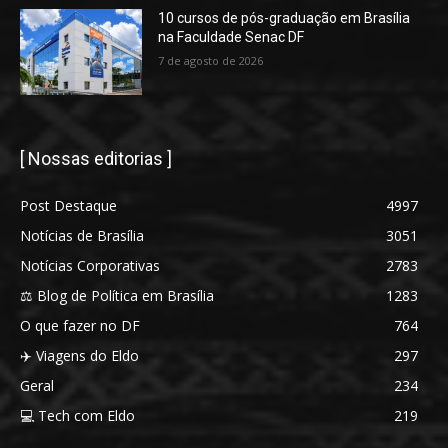
10 cursos de pós-graduação em Brasília
na Faculdade Senac DF
7 de agosto de 2026
[ Nossas editorias ]
Post Destaque
4997
Notícias de Brasília
3051
Notícias Corporativas
2783
⚖️ Blog de Política em Brasília
1283
O que fazer no DF
764
✈️ Viagens do Eldo
297
Geral
234
💻 Tech com Eldo
219