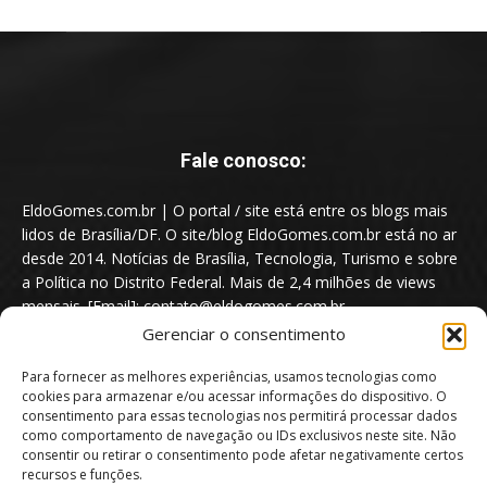
Fale conosco:
EldoGomes.com.br | O portal / site está entre os blogs mais
lidos de Brasília/DF. O site/blog EldoGomes.com.br está no ar
desde 2014. Notícias de Brasília, Tecnologia, Turismo e sobre
a Política no Distrito Federal. Mais de 2,4 milhões de views
mensais. [Email]: contato@eldogomes.com.br
Gerenciar o consentimento
Para fornecer as melhores experiências, usamos tecnologias como
cookies para armazenar e/ou acessar informações do dispositivo. O
consentimento para essas tecnologias nos permitirá processar dados
como comportamento de navegação ou IDs exclusivos neste site. Não
consentir ou retirar o consentimento pode afetar negativamente certos
recursos e funções.