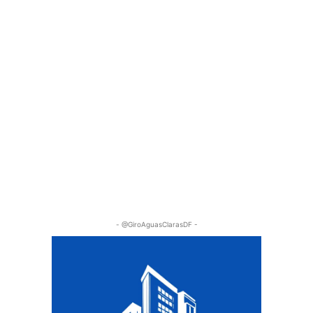
- @GiroAguasClarasDF -