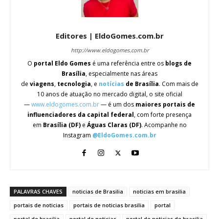
Editores | EldoGomes.com.br
http://www.eldogomes.com.br
O
portal Eldo Gomes
é uma referência entre os
blogs de
Brasília
, especialmente nas áreas
de
viagens
,
tecnologia
, e
notícias
de Brasília
. Com mais de
10 anos de atuação no mercado digital, o site oficial
—
www.eldogomes.com.br
— é um dos
maiores portais de
influenciadores da capital federal
, com forte presença
em
Brasília (DF)
e
Águas Claras (DF)
. Acompanhe no
Instagram
@EldoGomes.com.br
PALAVRAS CHAVES
noticias de Brasilia
noticias em brasilia
portais de noticias
portais de noticias brasilia
portal
portal de brasilia
portal de noticias
portal de noticias de brasilia