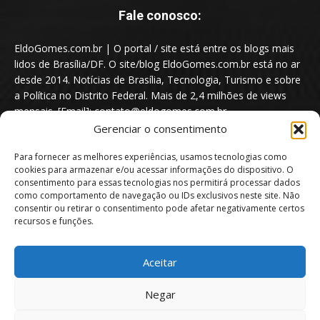
Fale conosco:
EldoGomes.com.br | O portal / site está entre os blogs mais
lidos de Brasília/DF. O site/blog EldoGomes.com.br está no ar
desde 2014. Notícias de Brasília, Tecnologia, Turismo e sobre
a Política no Distrito Federal. Mais de 2,4 milhões de views
mensais. [Email]: contato@eldogomes.com.br
Gerenciar o consentimento
Para fornecer as melhores experiências, usamos tecnologias como
cookies para armazenar e/ou acessar informações do dispositivo. O
consentimento para essas tecnologias nos permitirá processar dados
como comportamento de navegação ou IDs exclusivos neste site. Não
consentir ou retirar o consentimento pode afetar negativamente certos
recursos e funções.
Aceitar
Portal EldoGomes.com.br | Entre os Blogs mais lidos de Brasília/DF. |
Negar
2014 - 2026