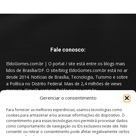
Fale conosco:
EldoGomes.com.br | O portal / site está entre os blogs mais
lidos de Brasília/DF. O site/blog EldoGomes.com.br está no ar
desde 2014. Notícias de Brasília, Tecnologia, Turismo e sobre
a Política no Distrito Federal. Mais de 2,4 milhões de views
mensais. [Email]: contato@eldogomes.com.br
Gerenciar o consentimento
Para fornecer as melhores experiências, usamos tecnologias como
cookies para armazenar e/ou acessar informações do dispositivo. O
consentimento para essas tecnologias nos permitirá processar dados
como comportamento de navegação ou IDs exclusivos neste site. Não
consentir ou retirar o consentimento pode afetar negativamente certos