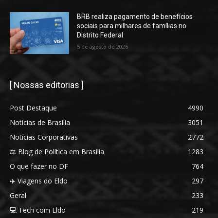
BRB realiza pagamento de benefícios
sociais para milhares de famílias no
Distrito Federal
5 de agosto de 2026
[ Nossas editorias ]
Post Destaque
4990
Notícias de Brasília
3051
Notícias Corporativas
2772
⚖️ Blog de Política em Brasília
1283
O que fazer no DF
764
✈️ Viagens do Eldo
297
Geral
233
💻 Tech com Eldo
219