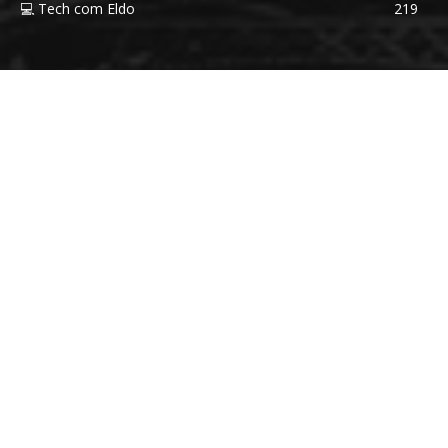
💻 Tech com Eldo
219