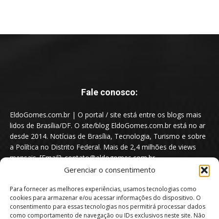
Fale conosco:
EldoGomes.com.br | O portal / site está entre os blogs mais
lidos de Brasília/DF. O site/blog EldoGomes.com.br está no ar
desde 2014. Notícias de Brasília, Tecnologia, Turismo e sobre
a Política no Distrito Federal. Mais de 2,4 milhões de views
mensais. [Email]: contato@eldogomes.com.br
Gerenciar o consentimento
Para fornecer as melhores experiências, usamos tecnologias como
cookies para armazenar e/ou acessar informações do dispositivo. O
consentimento para essas tecnologias nos permitirá processar dados
como comportamento de navegação ou IDs exclusivos neste site. Não