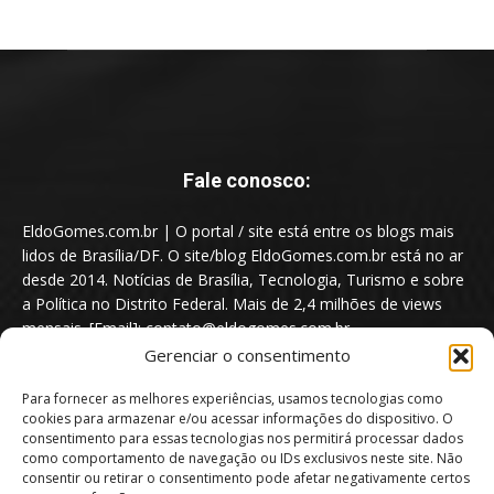
Fale conosco:
EldoGomes.com.br | O portal / site está entre os blogs mais
lidos de Brasília/DF. O site/blog EldoGomes.com.br está no ar
desde 2014. Notícias de Brasília, Tecnologia, Turismo e sobre
a Política no Distrito Federal. Mais de 2,4 milhões de views
mensais. [Email]: contato@eldogomes.com.br
Gerenciar o consentimento
Para fornecer as melhores experiências, usamos tecnologias como
cookies para armazenar e/ou acessar informações do dispositivo. O
consentimento para essas tecnologias nos permitirá processar dados
como comportamento de navegação ou IDs exclusivos neste site. Não
consentir ou retirar o consentimento pode afetar negativamente certos