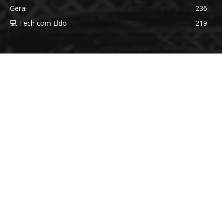
Geral
236
💻 Tech com Eldo
219