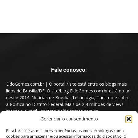
Fale conosco:
EldoGomes.com.br | O portal / site está entre os blogs mais
lidos de Brasília/DF. O site/blog EldoGomes.com.br está no ar
desde 2014. Notícias de Brasília, Tecnologia, Turismo e sobre
a Política no Distrito Federal. Mais de 2,4 milhões de views
mensais. [Email]: contato@eldogomes.com.br
Gerenciar o consentimento
Para fornecer as melhores experiências, usamos tecnologias como
cookies para armazenar e/ou acessar informações do dispositivo. O