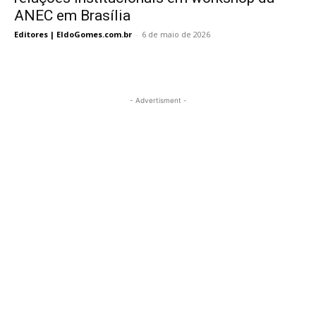
ANEC em Brasília
Editores | EldoGomes.com.br
-
6 de maio de 2026
- Advertisment -