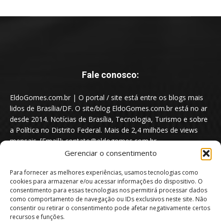
Fale conosco:
EldoGomes.com.br | O portal / site está entre os blogs mais
lidos de Brasília/DF. O site/blog EldoGomes.com.br está no ar
desde 2014. Notícias de Brasília, Tecnologia, Turismo e sobre
a Política no Distrito Federal. Mais de 2,4 milhões de views
mensais. [Email]: contato@eldogomes.com.br
Gerenciar o consentimento
Para fornecer as melhores experiências, usamos tecnologias como
cookies para armazenar e/ou acessar informações do dispositivo. O
consentimento para essas tecnologias nos permitirá processar dados
como comportamento de navegação ou IDs exclusivos neste site. Não
consentir ou retirar o consentimento pode afetar negativamente certos
recursos e funções.