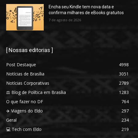
Encha seu Kindle tem nova data e
confirma milhares de eBooks gratuitos
7 de agosto de 2026
[ Nossas editorias ]
Post Destaque
4998
Notícias de Brasília
3051
Notícias Corporativas
2789
⚖️ Blog de Política em Brasília
1283
O que fazer no DF
764
✈️ Viagens do Eldo
297
Geral
234
💻 Tech com Eldo
219