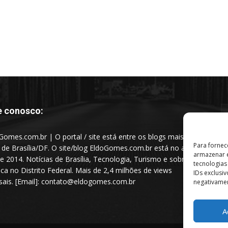
e conosco:
Gomes.com.br | O portal / site está entre os blogs mais
Para fornec
s de Brasília/DF. O site/blog EldoGomes.com.br está no ar
armazenar e
e 2014. Notícias de Brasília, Tecnologia, Turismo e sobre a
tecnologia
tica no Distrito Federal. Mais de 2,4 milhões de views
IDs exclusi
ais. [Email]: contato@eldogomes.com.br
negativamen
A