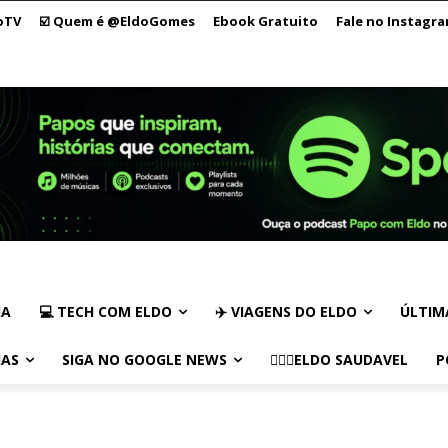
oTV
☑️ Quem é @EldoGomes
Ebook Gratuito
Fale no Instagr
IA
💻 TECH COM ELDO
✈️ VIAGENS DO ELDO
ÚLTIM
IAS
SIGA NO GOOGLE NEWS
🏃🏻‍♂️ELDO SAUDAVEL
P