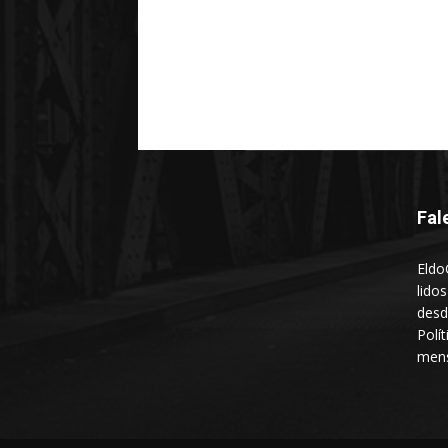
Fal
Eldo
lido
desd
Polí
mens