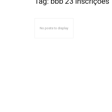
Tag:
bbb 23 inscrições
No posts to display