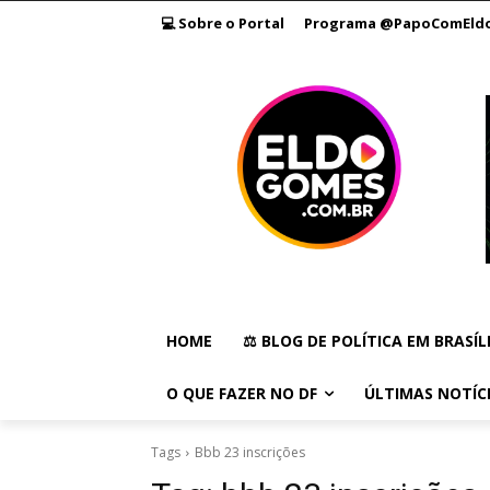
💻 Sobre o Portal
Programa @PapoComEld
HOME
⚖️ BLOG DE POLÍTICA EM BRASÍL
O QUE FAZER NO DF
ÚLTIMAS NOTÍC
Tags
Bbb 23 inscrições