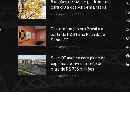
8 opções de lazer e gastronomia
P
para o Dia dos Pais em Brasília
No
8 de agosto de 2026
No
⚖️
Pós-graduação em Brasília a
A
partir de R$ 315 na Faculdade
O
Senac-DF
✈️
8 de agosto de 2026
Ge
Sesc-DF avança com plano de
expansão e investimento de

mais de R$ 706 milhões
8 de agosto de 2026