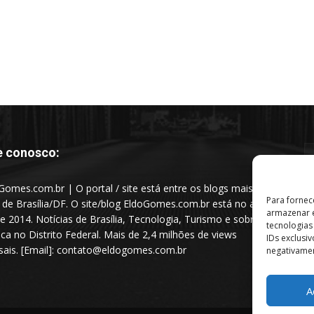
e conosco:
Gomes.com.br | O portal / site está entre os blogs mais
Para fornec
s de Brasília/DF. O site/blog EldoGomes.com.br está no ar
armazenar e
e 2014. Notícias de Brasília, Tecnologia, Turismo e sobre a
tecnologia
tica no Distrito Federal. Mais de 2,4 milhões de views
IDs exclusi
ais. [Email]: contato@eldogomes.com.br
negativamen
A