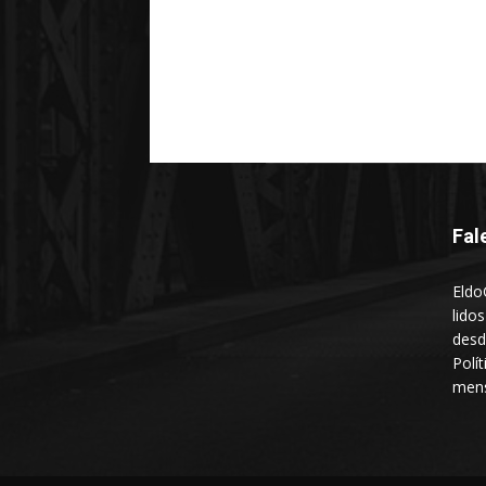
Fal
Eldo
lido
desd
Polí
mens