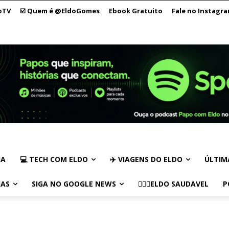
oTV
☑️ Quem é @EldoGomes
Ebook Gratuito
Fale no Instagr
IA
💻 TECH COM ELDO
✈️ VIAGENS DO ELDO
ÚLTIM
IAS
SIGA NO GOOGLE NEWS
🏃🏻‍♂️ELDO SAUDAVEL
P