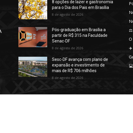
8 opções de lazer e gastronomia
P
para o Dia dos Pais em Brasília
No
8 de agosto de 2026
No
⚖️
Pós-graduação em Brasília a
A
partir de R$ 315 na Faculdade
O
Senac-DF
✈️
8 de agosto de 2026
Ge
Sesc-DF avança com plano de
expansão e investimento de

mais de R$ 706 milhões
8 de agosto de 2026