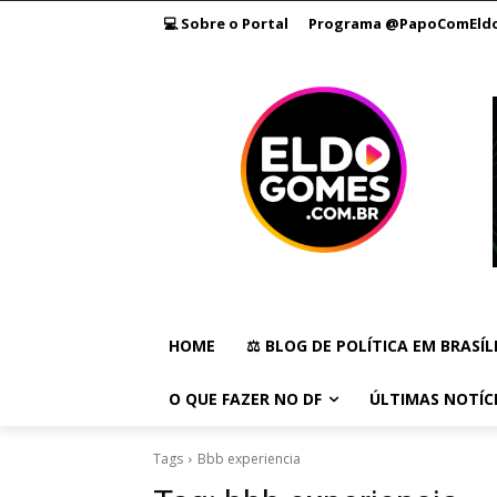
💻 Sobre o Portal
Programa @PapoComEld
HOME
⚖️ BLOG DE POLÍTICA EM BRASÍL
O QUE FAZER NO DF
ÚLTIMAS NOTÍC
Tags
Bbb experiencia