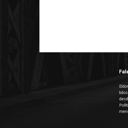
Fal
Eldo
lido
desd
Polí
mens