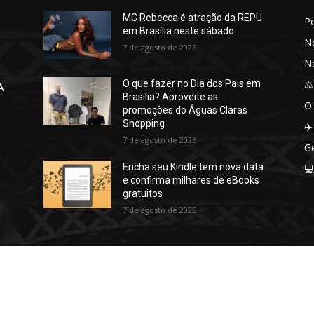
MC Rebecca é atração da REPU
P
em Brasília neste sábado
No
7 de agosto de 2026
No
⚖️
O que fazer no Dia dos Pais em
A
Brasília? Aproveite as
O
promoções do Águas Claras
Shopping
✈️
7 de agosto de 2026
Ge
Encha seu Kindle tem nova data

e confirma milhares de eBooks
gratuitos
7 de agosto de 2026