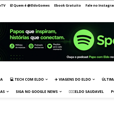
oTV
☑️ Quem é @EldoGomes
Ebook Gratuito
Fale no Instagr
IA
💻 TECH COM ELDO
✈️ VIAGENS DO ELDO
ÚLTIM
IAS
SIGA NO GOOGLE NEWS
🏃🏻‍♂️ELDO SAUDAVEL
P