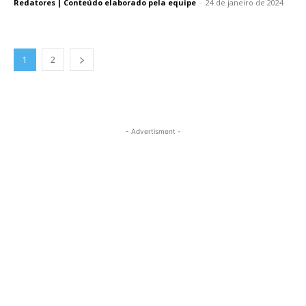
Redatores | Conteúdo elaborado pela equipe
-
24 de janeiro de 2024
1
2
- Advertisment -