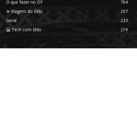
O que fazer no DF
764
✈️ Viagens do Eldo
297
Geral
233
💻 Tech com Eldo
219