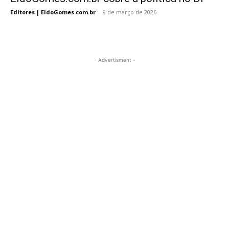
Editores | EldoGomes.com.br
-
9 de março de 2026
- Advertisment -