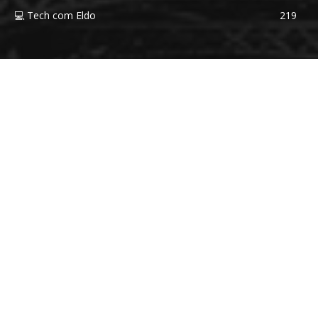
💻 Tech com Eldo
219