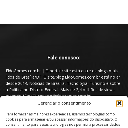
Fale conosco:
EldoGomes.com.br | O portal / site está entre os blogs mais
lidos de Brasília/DF. O site/blog EldoGomes.com.br está no ar
desde 2014. Notícias de Brasília, Tecnologia, Turismo e sobre
a Política no Distrito Federal. Mais de 2,4 milhões de views
mensais. [Email]: contato@eldogomes.com.br
Gerenciar o consentimento
Para fornecer as melhores experiências, usamos tecnologias como
cookies para armazenar e/ou acessar informações do dispositivo. O
consentimento para essas tecnologias nos permitirá processar dados