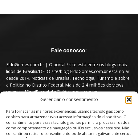
Fale conosco:
EldoGomes.com.br | O portal / site está entre os blogs mais
lidos de Brasília/DF. O site/blog EldoGomes.com.br está no ar
desde 2014. Notícias de Brasília, Tecnologia, Turismo e sobre
a Política no Distrito Federal. Mais de 2,4 milhões de views
mensais. [Email]: contato@eldogomes.com.br
Gerenciar o consentimento
Para fornecer as melhores experiências, usamos tecnologias como
cookies para armazenar e/ou acessar informações do dispositivo. O
consentimento para essas tecnologias nos permitirá processar dados
como comportamento de navegação ou IDs exclusivos neste site. Não
consentir ou retirar o consentimento pode afetar negativamente certos