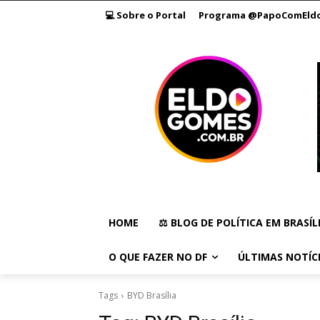
💻 Sobre o Portal
Programa @PapoComEld
HOME
⚖️ BLOG DE POLÍTICA EM BRASÍL
O QUE FAZER NO DF
ÚLTIMAS NOTÍC
Tags
BYD Brasília