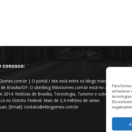
e conosco:
Gomes.com.br | O portal / site está entre os blogs mais
Para fornec
s de Brasília/DF. O site/blog EldoGomes.com.br está no ar
armazenar e
e 2014. Notícias de Brasília, Tecnologia, Turismo e sobre a
tecnologia
tica no Distrito Federal. Mais de 2,4 milhões de views
IDs exclusi
ais. [Email]: contato@eldogomes.com.br
negativamen
A