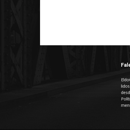
Fal
Eldo
lido
desd
Polí
mens