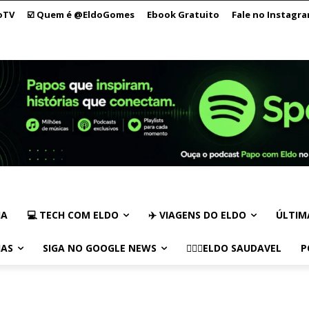
oTV
☑️ Quem é @EldoGomes
Ebook Gratuito
Fale no Instagr
IA
💻 TECH COM ELDO
✈️ VIAGENS DO ELDO
ÚLTIM
IAS
SIGA NO GOOGLE NEWS
🏃🏻‍♂️ELDO SAUDAVEL
P