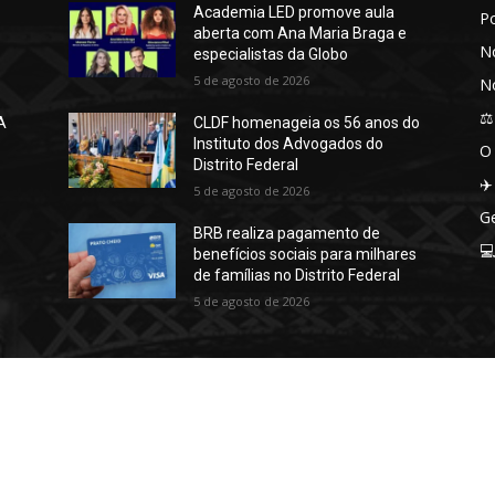
Academia LED promove aula
P
aberta com Ana Maria Braga e
No
especialistas da Globo
5 de agosto de 2026
No
⚖️
A
CLDF homenageia os 56 anos do
Instituto dos Advogados do
O
Distrito Federal
✈️
5 de agosto de 2026
Ge
BRB realiza pagamento de

benefícios sociais para milhares
de famílias no Distrito Federal
5 de agosto de 2026