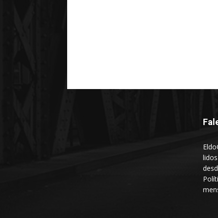
Fal
Eldo
lido
desd
Polí
mens