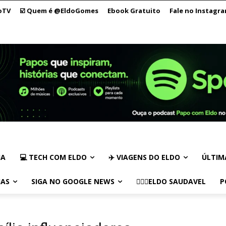
oTV
☑️ Quem é @EldoGomes
Ebook Gratuito
Fale no Instagr
IA
💻 TECH COM ELDO
✈️ VIAGENS DO ELDO
ÚLTIM
IAS
SIGA NO GOOGLE NEWS
🏃🏻‍♂️ELDO SAUDAVEL
P