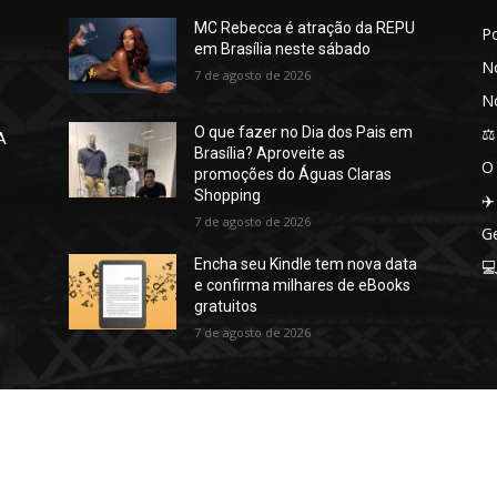
MC Rebecca é atração da REPU
P
em Brasília neste sábado
No
7 de agosto de 2026
No
⚖️
O que fazer no Dia dos Pais em
A
Brasília? Aproveite as
O
promoções do Águas Claras
Shopping
✈️
7 de agosto de 2026
Ge
Encha seu Kindle tem nova data

e confirma milhares de eBooks
gratuitos
7 de agosto de 2026