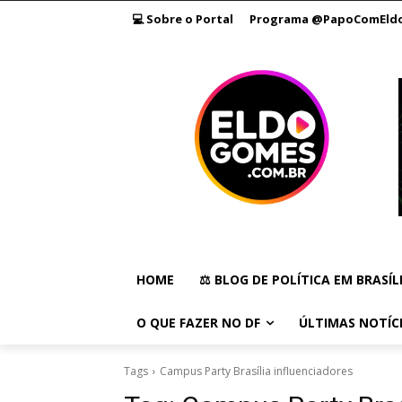
💻 Sobre o Portal
Programa @PapoComEld
HOME
⚖️ BLOG DE POLÍTICA EM BRASÍL
O QUE FAZER NO DF
ÚLTIMAS NOTÍC
Tags
Campus Party Brasília influenciadores