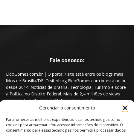
Fale conosco:
EldoGomes.com.br | O portal / site está entre os blogs mais
lidos de Brasília/DF. O site/blog EldoGomes.com.br está no ar
desde 2014. Notícias de Brasília, Tecnologia, Turismo e sobre
a Política no Distrito Federal. Mais de 2,4 milhões de views
mensais. [Email]: contato@eldogomes.com.br
Gerenciar o consentimento
Para fornecer as melhores experiências, usamos tecnologias como
cookies para armazenar e/ou acessar informações do dispositivo. O
consentimento para essas tecnologias nos permitirá processar dados