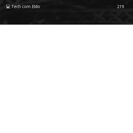
💻 Tech com Eldo
219