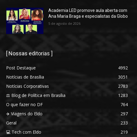
Academia LED promove aula aberta com
Ana Maria Braga e especialistas da Globo
5 de agosto de 2026
[ Nossas editorias ]
Post Destaque
4992
Notícias de Brasília
3051
Notícias Corporativas
2783
⚖️ Blog de Política em Brasília
1283
O que fazer no DF
764
✈️ Viagens do Eldo
297
Geral
233
💻 Tech com Eldo
219