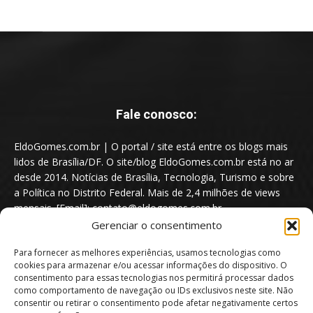
Fale conosco:
EldoGomes.com.br | O portal / site está entre os blogs mais
lidos de Brasília/DF. O site/blog EldoGomes.com.br está no ar
desde 2014. Notícias de Brasília, Tecnologia, Turismo e sobre
a Política no Distrito Federal. Mais de 2,4 milhões de views
mensais. [Email]: contato@eldogomes.com.br
Gerenciar o consentimento
Para fornecer as melhores experiências, usamos tecnologias como
cookies para armazenar e/ou acessar informações do dispositivo. O
consentimento para essas tecnologias nos permitirá processar dados
como comportamento de navegação ou IDs exclusivos neste site. Não
consentir ou retirar o consentimento pode afetar negativamente certos