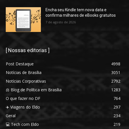
Encha seu Kindle tem nova data e
confirma milhares de eBooks gratuitos
7 de agosto de 2026
[ Nossas editorias ]
Post Destaque
4998
Notícias de Brasília
3051
Notícias Corporativas
2792
⚖️ Blog de Política em Brasília
1283
O que fazer no DF
764
✈️ Viagens do Eldo
297
Geral
234
💻 Tech com Eldo
219