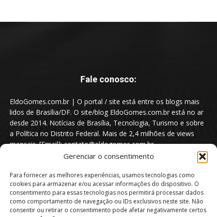
Fale conosco:
EldoGomes.com.br | O portal / site está entre os blogs mais
lidos de Brasília/DF. O site/blog EldoGomes.com.br está no ar
desde 2014. Notícias de Brasília, Tecnologia, Turismo e sobre
a Política no Distrito Federal. Mais de 2,4 milhões de views
mensais. [Email]: contato@eldogomes.com.br
Gerenciar o consentimento
Para fornecer as melhores experiências, usamos tecnologias como
cookies para armazenar e/ou acessar informações do dispositivo. O
consentimento para essas tecnologias nos permitirá processar dados
como comportamento de navegação ou IDs exclusivos neste site. Não
consentir ou retirar o consentimento pode afetar negativamente certos