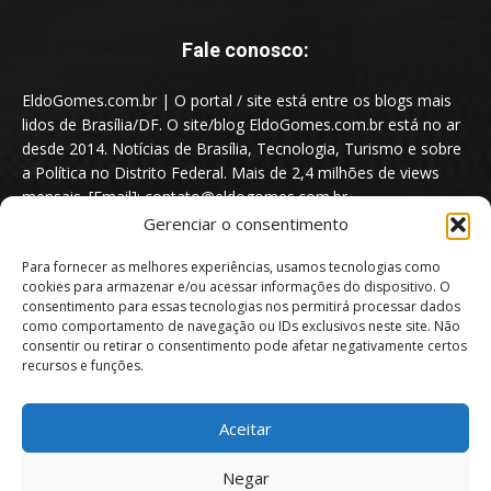
Fale conosco:
EldoGomes.com.br | O portal / site está entre os blogs mais
lidos de Brasília/DF. O site/blog EldoGomes.com.br está no ar
desde 2014. Notícias de Brasília, Tecnologia, Turismo e sobre
a Política no Distrito Federal. Mais de 2,4 milhões de views
mensais. [Email]: contato@eldogomes.com.br
Gerenciar o consentimento
Para fornecer as melhores experiências, usamos tecnologias como
cookies para armazenar e/ou acessar informações do dispositivo. O
consentimento para essas tecnologias nos permitirá processar dados
como comportamento de navegação ou IDs exclusivos neste site. Não
consentir ou retirar o consentimento pode afetar negativamente certos
recursos e funções.
Aceitar
Portal EldoGomes.com.br | Entre os Blogs mais lidos de Brasília/DF. |
Negar