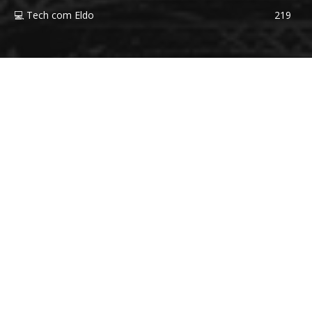
💻 Tech com Eldo
219