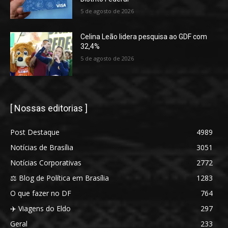
5 de agosto de 2026
Celina Leão lidera pesquisa ao GDF com
32,4%
5 de agosto de 2026
[ Nossas editorias ]
Post Destaque
4989
Notícias de Brasília
3051
Notícias Corporativas
2772
⚖️ Blog de Política em Brasília
1283
O que fazer no DF
764
✈️ Viagens do Eldo
297
Geral
233