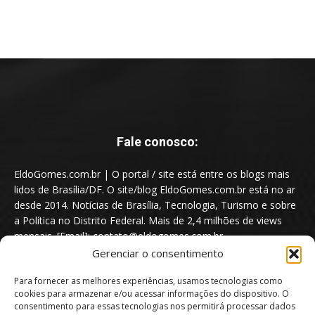
Fale conosco:
EldoGomes.com.br | O portal / site está entre os blogs mais
lidos de Brasília/DF. O site/blog EldoGomes.com.br está no ar
desde 2014. Notícias de Brasília, Tecnologia, Turismo e sobre
a Política no Distrito Federal. Mais de 2,4 milhões de views
mensais. [Email]: contato@eldogomes.com.br
Gerenciar o consentimento
Para fornecer as melhores experiências, usamos tecnologias como
cookies para armazenar e/ou acessar informações do dispositivo. O
consentimento para essas tecnologias nos permitirá processar dados