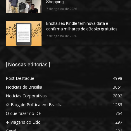
Shopping
7 de agosto de 2026
Encha seu Kindle tem nova data e
confirma milhares de eBooks gratuitos
7 de agosto de 2026
[ Nossas editorias ]
Post Destaque
4998
Notícias de Brasília
3051
Notícias Corporativas
2802
⚖️ Blog de Política em Brasília
1283
O que fazer no DF
764
✈️ Viagens do Eldo
297
Geral
234