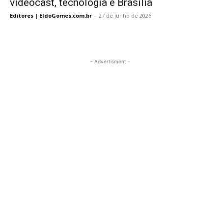
vídeocast, tecnologia e Brasília
Editores | EldoGomes.com.br
-
27 de junho de 2026
- Advertisment -