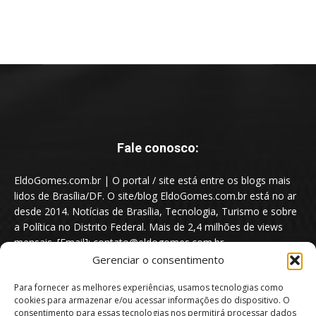
Fale conosco:
EldoGomes.com.br | O portal / site está entre os blogs mais
lidos de Brasília/DF. O site/blog EldoGomes.com.br está no ar
desde 2014. Notícias de Brasília, Tecnologia, Turismo e sobre
a Política no Distrito Federal. Mais de 2,4 milhões de views
mensais. [Email]: contato@eldogomes.com.br
Gerenciar o consentimento
Para fornecer as melhores experiências, usamos tecnologias como
cookies para armazenar e/ou acessar informações do dispositivo. O
consentimento para essas tecnologias nos permitirá processar dados