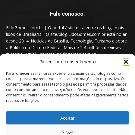
Fale conosco:
EldoGomes.com.br | O portal / site está entre os blogs mais
lidos de Brasília/DF. O site/blog EldoGomes.com.br está no ar
desde 2014. Notícias de Brasília, Tecnologia, Turismo e sobre
a Política no Distrito Federal. Mais de 2,4 milhões de views
mensais. [Email]: contato@eldogomes.com.br
Gerenciar o consentimento
Para fornecer as melhores experiências, usamos tecnologias como
cookies para armazenar e/ou acessar informações do dispositivo. O
consentimento para essas tecnologias nos permitirá processar dados
como comportamento de navegação ou IDs exclusivos neste site. Não
consentir ou retirar o consentimento pode afetar negativamente certos
recursos e funções.
Aceitar
Portal EldoGomes.com.br | Entre os Blogs mais lidos de Brasília/DF. |
Negar