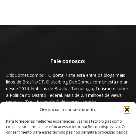
Fale conosco:
EldoGomes.com.br | O portal / site está entre os blogs mais
lidos de Brasília/DF. O site/blog EldoGomes.com.br está no ar
desde 2014. Notícias de Brasília, Tecnologia, Turismo e sobre
a Política no Distrito Federal. Mais de 2,4 milhões de views
mensais. [Email]: contato@eldogomes.com.br
Gerenciar o consentimento
Para fornecer as melhores experiências, usamos tecnologias como
cookies para armazenar e/ou acessar informações do dispositivo. O
consentimento para essas tecnologias nos permitirá processar dados