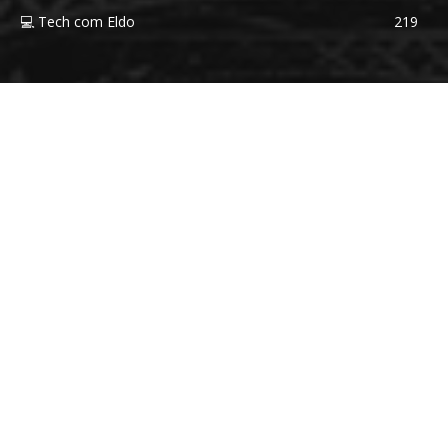
💻 Tech com Eldo
219