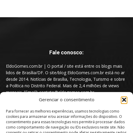
Fale conosco:
EldoGomes.com.br | O portal / site está entre os blogs mais
lidos de Brasília/DF. O site/blog EldoGomes.com.br está no ar
desde 2014. Notícias de Brasília, Tecnologia, Turismo e sobre
a Política no Distrito Federal. Mais de 2,4 milhões de views
mensais. [Email]: contato@eldogomes.com.br
Gerenciar o consentimento
Para fornecer as melhores experiências, usamos tecnologias como
cookies para armazenar e/ou acessar informações do dispositivo. O
consentimento para essas tecnologias nos permitirá processar dados
como comportamento de navegação ou IDs exclusivos neste site. Não
consentir ou retirar o consentimento pode afetar negativamente certos