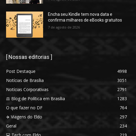
Encha seu Kindle tem nova data e
confirma milhares de eBooks gratuitos
7 de agosto de 2026
[ Nossas editorias ]
Post Destaque
4998
Notícias de Brasília
3051
Notícias Corporativas
2791
⚖️ Blog de Política em Brasília
1283
O que fazer no DF
764
✈️ Viagens do Eldo
297
Geral
234
💻 Tech com Eldo
219